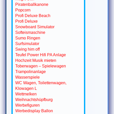
Piratenballkanone
Popcorn
Profi Deluxe Beach
Profi Deluxe
Snowboard Simulator
Softeismaschine
Sumo Ringen
Surfsimulator
Swing him off
Teufel Power Hifi PA Anlage
Hochzeit Musik mieten
Toberwagen – Spielewagen
Trampolinanlage
Wasserspiele
WC Wagen, Toilettenwagen,
Klowagen L
Wettmelken
Weihnachtshüpfburg
Werbefiguren
Werbedisplay Ballon