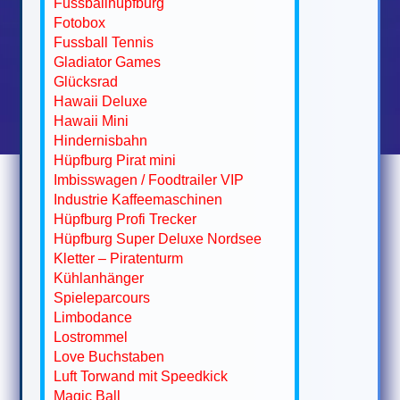
Fussballhüpfburg
Fotobox
Fussball Tennis
Gladiator Games
Glücksrad
Hawaii Deluxe
Hawaii Mini
Hindernisbahn
Hüpfburg Pirat mini
Imbisswagen / Foodtrailer VIP
Industrie Kaffeemaschinen
Hüpfburg Profi Trecker
Hüpfburg Super Deluxe Nordsee
Kletter – Piratenturm
Kühlanhänger
Spieleparcours
Limbodance
Lostrommel
Love Buchstaben
Luft Torwand mit Speedkick
Magic Ball