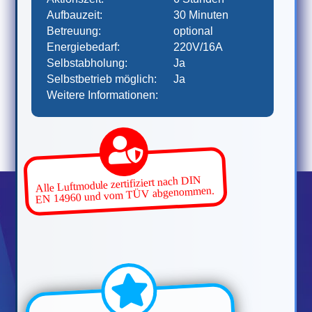
Aufbauzeit:
30 Minuten
Betreuung:
optional
Energiebedarf:
220V/16A
Selbstabholung:
Ja
Selbstbetrieb möglich:
Ja
Weitere Informationen:
Alle Luftmodule zertifiziert nach DIN
EN 14960 und vom TÜV abgenommen.