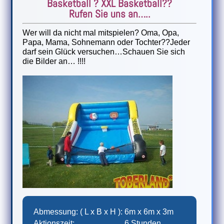
Basketball ? XXL Basketball??
Rufen Sie uns an…..
Wer will da nicht mal mitspielen? Oma, Opa,
Papa, Mama, Sohnemann oder Tochter??Jeder
darf sein Glück versuchen…Schauen Sie sich
die Bilder an… !!!!
Abmessung: ( L x B x H ):
6m x 6m x 3m
Aktionszeit:
6 Stunden