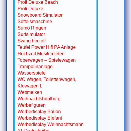
Profi Deluxe Beach
Profi Deluxe
Snowboard Simulator
Softeismaschine
Sumo Ringen
Surfsimulator
Swing him off
Teufel Power Hifi PA Anlage
Hochzeit Musik mieten
Toberwagen – Spielewagen
Trampolinanlage
Wasserspiele
WC Wagen, Toilettenwagen,
Klowagen L
Wettmelken
Weihnachtshüpfburg
Werbefiguren
Werbedisplay Ballon
Werbedisplay Elefant
Werbedisplay Weihnachtsmann
XL Dartscheibe