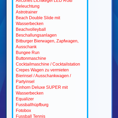
Aircones Lichtkegel LED RGB
Beleuchtung
Astrotrainer
Beach Double Slide mit
Wasserbecken
Beachvolleyball
Beschallungsanlagen
Bitburger Bierwagen, Zapfwagen,
Ausschank
Bungee Run
Buttonmaschine
Cocktailmaschine / Cocktailstation
Crepes Wagen zu vermieten
Bierinsel / Ausschankwagen /
Partyinsel
Einhorn Deluxe SUPER mit
Wasserbecken
Equalizer
Fussballhüpfburg
Fotobox
Fussball Tennis