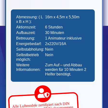
Abmessung: ( L
16m x 4,5m x 5,50m
x B x H ):
Aktionszeit:
6 Stunden
Aufbauzeit:
30 Minuten
Betreuung:
1 Animateur inklusive
Energiebedarf:
2x220V/16A
Selbstabholung:
Nein
Selbstbetrieb
Nein
möglich:
Weitere
Zum Auf – und Abbau
Informationen:
werden für 10 Minuten 2
Helfer benötigt.
Alle Luftmodule zertifiziert nach DIN