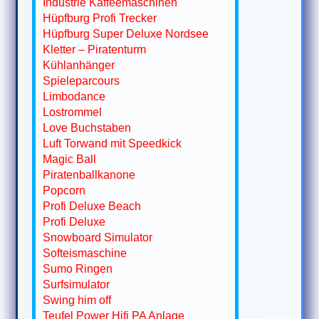
Industrie Kaffeemaschinen
Hüpfburg Profi Trecker
Hüpfburg Super Deluxe Nordsee
Kletter – Piratenturm
Kühlanhänger
Spieleparcours
Limbodance
Lostrommel
Love Buchstaben
Luft Torwand mit Speedkick
Magic Ball
Piratenballkanone
Popcorn
Profi Deluxe Beach
Profi Deluxe
Snowboard Simulator
Softeismaschine
Sumo Ringen
Surfsimulator
Swing him off
Teufel Power Hifi PA Anlage