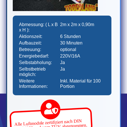
Abmessung: ( L x B
2m x 2m x 0,90m
x H ):
Aktionszeit:
6 Stunden
Aufbauzeit:
30 Minuten
Betreuung:
optional
Energiebedarf:
220V/16A
Selbstabholung:
Ja
Selbstbetrieb
Ja
möglich:
Weitere
Inkl. Material für 100
Informationen:
Portion
Alle Luftmodule zertifiziert nach DIN
EN 14960 und vom TÜV abgenommen.