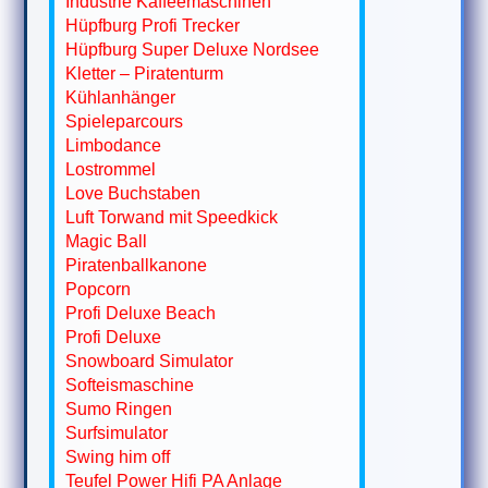
Industrie Kaffeemaschinen
Hüpfburg Profi Trecker
Hüpfburg Super Deluxe Nordsee
Kletter – Piratenturm
Kühlanhänger
Spieleparcours
Limbodance
Lostrommel
Love Buchstaben
Luft Torwand mit Speedkick
Magic Ball
Piratenballkanone
Popcorn
Profi Deluxe Beach
Profi Deluxe
Snowboard Simulator
Softeismaschine
Sumo Ringen
Surfsimulator
Swing him off
Teufel Power Hifi PA Anlage