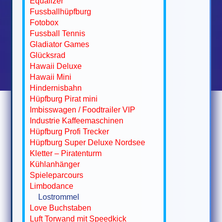
Equalizer
Fussballhüpfburg
Fotobox
Fussball Tennis
Gladiator Games
Glücksrad
Hawaii Deluxe
Hawaii Mini
Hindernisbahn
Hüpfburg Pirat mini
Imbisswagen / Foodtrailer VIP
Industrie Kaffeemaschinen
Hüpfburg Profi Trecker
Hüpfburg Super Deluxe Nordsee
Kletter – Piratenturm
Kühlanhänger
Spieleparcours
Limbodance
Lostrommel
Love Buchstaben
Luft Torwand mit Speedkick