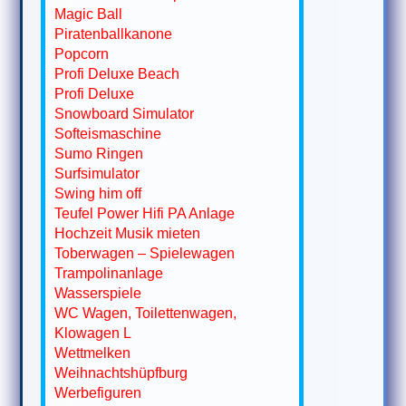
Magic Ball
Piratenballkanone
Popcorn
Profi Deluxe Beach
Profi Deluxe
Snowboard Simulator
Softeismaschine
Sumo Ringen
Surfsimulator
Swing him off
Teufel Power Hifi PA Anlage
Hochzeit Musik mieten
Toberwagen – Spielewagen
Trampolinanlage
Wasserspiele
WC Wagen, Toilettenwagen,
Klowagen L
Wettmelken
Weihnachtshüpfburg
Werbefiguren