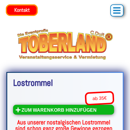
Kontakt
Kontakt
Lostrommel
ab 35€
ZUM WARENKORB HINZUFÜGEN
Aus unserer nostalgischen Lostrommel
sind schon ganz große Gewinne gezogen