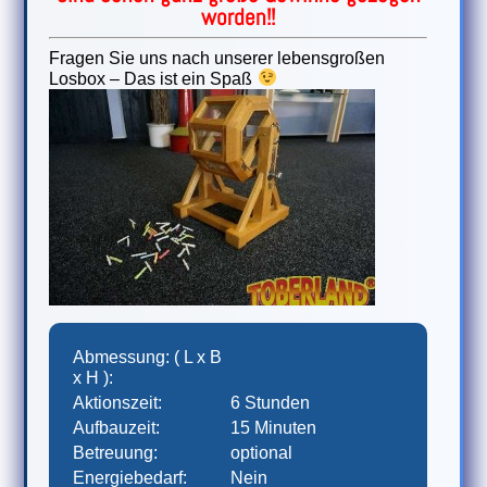
worden!!
Fragen Sie uns nach unserer lebensgroßen
Losbox – Das ist ein Spaß
Abmessung: ( L x B
x H ):
Aktionszeit:
6 Stunden
Aufbauzeit:
15 Minuten
Betreuung:
optional
Energiebedarf:
Nein