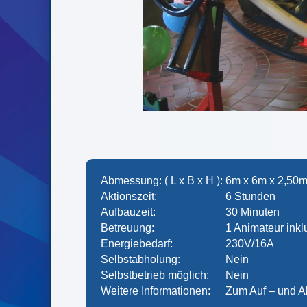
Abmessung: ( L x B x H ):
6m x 6m x 2,50
Aktionszeit:
6 Stunden
Aufbauzeit:
30 Minuten
Betreuung:
1 Animateur inkl
Energiebedarf:
230V/16A
Selbstabholung:
Nein
Selbstbetrieb möglich:
Nein
Weitere Informationen:
Zum Auf – und Ab