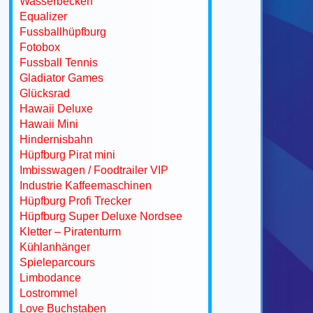
Wasserbecken
Equalizer
Fussballhüpfburg
Fotobox
Fussball Tennis
Gladiator Games
Glücksrad
Hawaii Deluxe
Hawaii Mini
Hindernisbahn
Hüpfburg Pirat mini
Imbisswagen / Foodtrailer VIP
Industrie Kaffeemaschinen
Hüpfburg Profi Trecker
Hüpfburg Super Deluxe Nordsee
Kletter – Piratenturm
Kühlanhänger
Spieleparcours
Limbodance
Lostrommel
Love Buchstaben