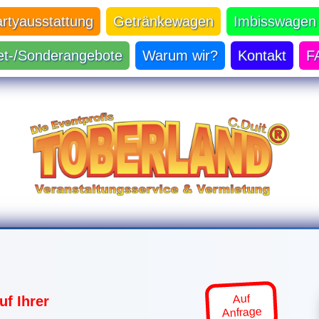
artyausstattung
Getränkewagen
Imbisswagen
et-/Sonderangebote
Warum wir?
Kontakt
F
Auf
uf Ihrer
Anfrage