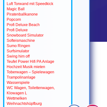
Luft Torwand mit Speedkick
Magic Ball
Piratenballkanone
Popcorn
Profi Deluxe Beach
Profi Deluxe
Snowboard Simulator
Softeismaschine
Sumo Ringen
Surfsimulator
Swing him off
Teufel Power Hifi PA Anlage
Hochzeit Musik mieten
Toberwagen – Spielewagen
Trampolinanlage
Wasserspiele
WC Wagen, Toilettenwagen,
Klowagen L
Wettmelken
Weihnachtshüpfburg