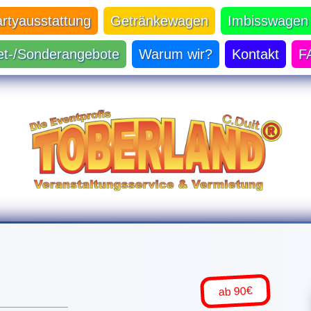
artyausstattung
Getränkewagen
Imbisswagen
et-/Sonderangebote
Warum wir?
Kontakt
F
ab 90€