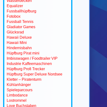
Wasserbecken
Equalizer
Fussballhüpfburg
Fotobox
Fussball Tennis
Gladiator Games
Glücksrad
Hawaii Deluxe
Hawaii Mini
Hindernisbahn
Hüpfburg Pirat mini
Imbisswagen / Foodtrailer VIP
Industrie Kaffeemaschinen
Hüpfburg Profi Trecker
Hüpfburg Super Deluxe Nordsee
Kletter – Piratenturm
Kühlanhänger
Spieleparcours
Limbodance
Lostrommel
Love Buchstaben