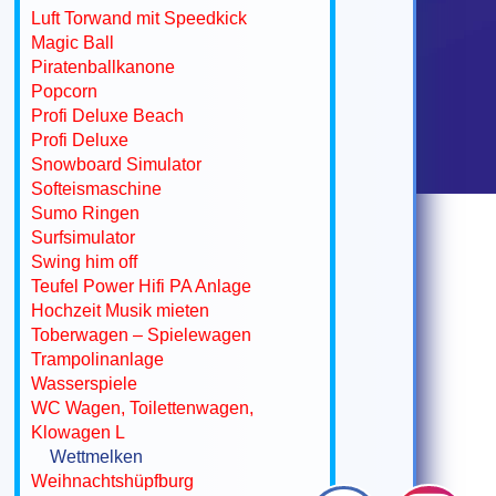
Luft Torwand mit Speedkick
Magic Ball
Piratenballkanone
Popcorn
Profi Deluxe Beach
Profi Deluxe
Snowboard Simulator
Softeismaschine
Sumo Ringen
Surfsimulator
Swing him off
Teufel Power Hifi PA Anlage
Hochzeit Musik mieten
Toberwagen – Spielewagen
Trampolinanlage
Wasserspiele
WC Wagen, Toilettenwagen,
Klowagen L
Wettmelken
Weihnachtshüpfburg