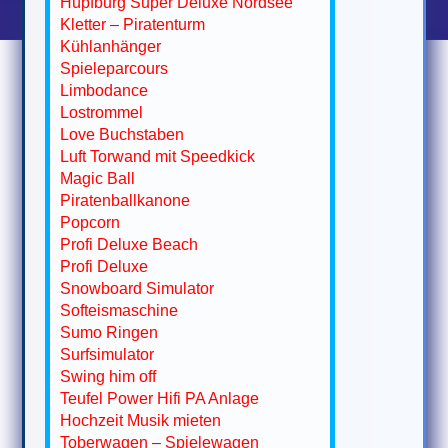
Hüpfburg Super Deluxe Nordsee
Kletter – Piratenturm
Kühlanhänger
Spieleparcours
Limbodance
Lostrommel
Love Buchstaben
Luft Torwand mit Speedkick
Magic Ball
Piratenballkanone
Popcorn
Profi Deluxe Beach
Profi Deluxe
Snowboard Simulator
Softeismaschine
Sumo Ringen
Surfsimulator
Swing him off
Teufel Power Hifi PA Anlage
Hochzeit Musik mieten
Toberwagen – Spielewagen