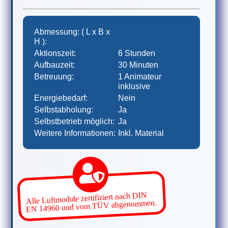
Abmessung: ( L x B x
H ):
Aktionszeit:
6 Stunden
Aufbauzeit:
30 Minuten
Betreuung:
1 Animateur
inklusive
Energiebedarf:
Nein
Selbstabholung:
Ja
Selbstbetrieb möglich:
Ja
Weitere Informationen:
Inkl. Material
Alle Luftmodule zertifiziert nach DIN
EN 14960 und vom TÜV abgenommen.