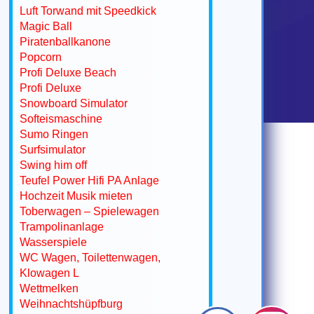
Luft Torwand mit Speedkick
Magic Ball
Piratenballkanone
Popcorn
Profi Deluxe Beach
Profi Deluxe
Snowboard Simulator
Softeismaschine
Sumo Ringen
Surfsimulator
Swing him off
Teufel Power Hifi PA Anlage
Hochzeit Musik mieten
Toberwagen – Spielewagen
Trampolinanlage
Wasserspiele
WC Wagen, Toilettenwagen,
Klowagen L
Wettmelken
Weihnachtshüpfburg