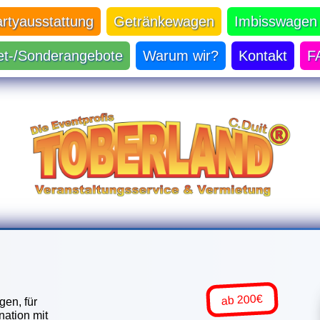
artyausstattung
Getränkewagen
Imbisswagen
et-/Sonderangebote
Warum wir?
Kontakt
F
ab 200€
gen, für
nation mit