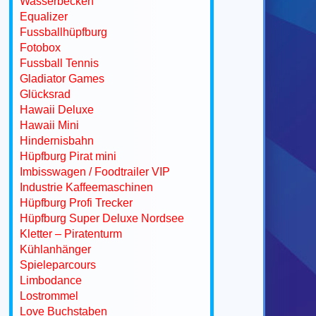
Wasserbecken
Equalizer
Fussballhüpfburg
Fotobox
Fussball Tennis
Gladiator Games
Glücksrad
Hawaii Deluxe
Hawaii Mini
Hindernisbahn
Hüpfburg Pirat mini
Imbisswagen / Foodtrailer VIP
Industrie Kaffeemaschinen
Hüpfburg Profi Trecker
Hüpfburg Super Deluxe Nordsee
Kletter – Piratenturm
Kühlanhänger
Spieleparcours
Limbodance
Lostrommel
Love Buchstaben