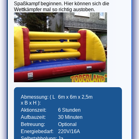
Spaßkampf beginnen. Hier können sich die
Wettkämpfer mal so richtig austoben.
Abmessung: ( L
6m x 6m x 2,5m
x B x H ):
Aktionszeit:
6 Stunden
Aufbauzeit:
30 Minuten
Betreuung:
Optional
Energiebedarf:
220V/16A
Selbstabholung:
Ja