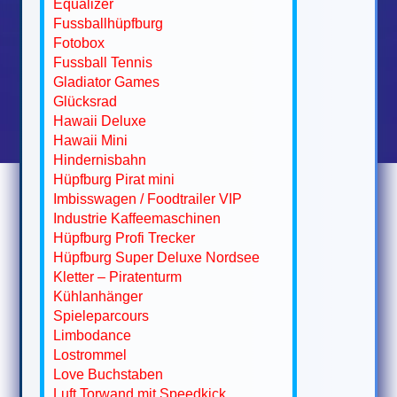
Equalizer
Fussballhüpfburg
Fotobox
Fussball Tennis
Gladiator Games
Glücksrad
Hawaii Deluxe
Hawaii Mini
Hindernisbahn
Hüpfburg Pirat mini
Imbisswagen / Foodtrailer VIP
Industrie Kaffeemaschinen
Hüpfburg Profi Trecker
Hüpfburg Super Deluxe Nordsee
Kletter – Piratenturm
Kühlanhänger
Spieleparcours
Limbodance
Lostrommel
Love Buchstaben
Luft Torwand mit Speedkick