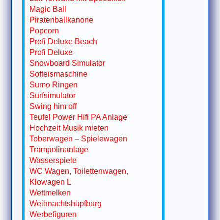
Magic Ball
Piratenballkanone
Popcorn
Profi Deluxe Beach
Profi Deluxe
Snowboard Simulator
Softeismaschine
Sumo Ringen
Surfsimulator
Swing him off
Teufel Power Hifi PA Anlage
Hochzeit Musik mieten
Toberwagen – Spielewagen
Trampolinanlage
Wasserspiele
WC Wagen, Toilettenwagen,
Klowagen L
Wettmelken
Weihnachtshüpfburg
Werbefiguren