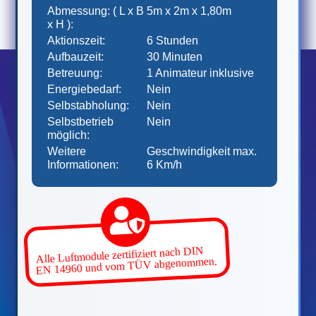
Abmessung: ( L x B
5m x 2m x 1,80m
x H ):
Aktionszeit:
6 Stunden
Aufbauzeit:
30 Minuten
Betreuung:
1 Animateur inklusive
Energiebedarf:
Nein
Selbstabholung:
Nein
Selbstbetrieb
Nein
möglich:
Weitere
Geschwindigkeit max.
Informationen:
6 Km/h
Alle Luftmodule zertifiziert nach DIN
EN 14960 und vom TÜV abgenommen.